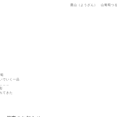
鷹山（ようざん） 山葡萄つ
葡萄
いでいく一品
＿＿＿
彫
れてきた