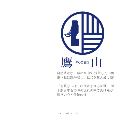
自然豊かな山形の奥山で 採取した山
使う程に艶が増し、世代を超え受け継
＿＿＿＿＿＿＿＿＿＿＿＿＿＿＿＿＿
「お鷹ぽっぽ」に代表される笹野一刀
千数百年もの時の流れの中で受け継が
彫りの心と伝統の技