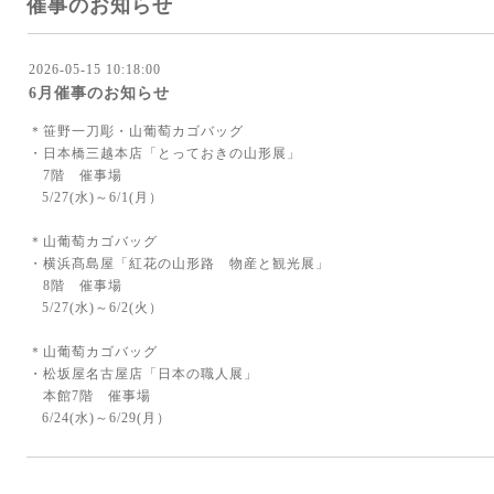
催事のお知らせ
2026-05-15 10:18:00
6月催事のお知らせ
＊笹野一刀彫・山葡萄カゴバッグ
・日本橋三越本店「とっておきの山形展」
7階 催事場
5/27(水)～6/1(月）
＊山葡萄カゴバッグ
・横浜髙島屋「紅花の山形路 物産と観光展」
8階 催事場
5/27(水)～6/2(火）
＊山葡萄カゴバッグ
・松坂屋名古屋店「日本の職人展」
本館7階 催事場
6/24(水)～6/29(月）