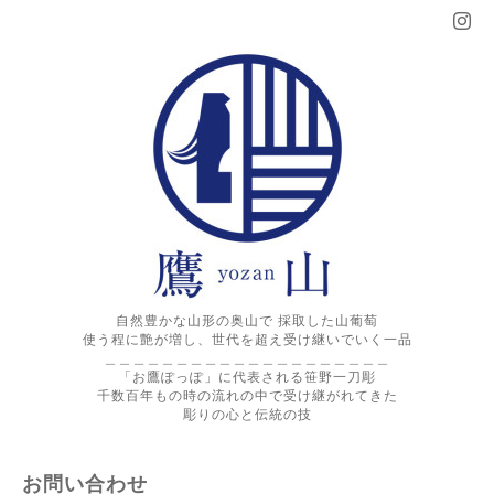
自然豊かな山形の奥山で 採取した山葡萄
使う程に艶が増し、世代を超え受け継いでいく一品
＿＿＿＿＿＿＿＿＿＿＿＿＿＿＿＿＿＿＿＿
「お鷹ぽっぽ」に代表される笹野一刀彫
千数百年もの時の流れの中で受け継がれてきた
彫りの心と伝統の技
お問い合わせ