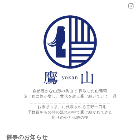
自然豊かな山形の奥山で 採取した山葡萄
使う程に艶が増し、世代を超え受け継いでいく一品
＿＿＿＿＿＿＿＿＿＿＿＿＿＿＿＿＿＿＿＿
「お鷹ぽっぽ」に代表される笹野一刀彫
千数百年もの時の流れの中で受け継がれてきた
彫りの心と伝統の技
催事のお知らせ