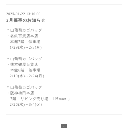
2025-01-22 13:10:00
2月催事のお知らせ
＊山葡萄カゴバッグ
・名鉄百貨店本店
本館7階 催事場
1/29(水)～2/3(月)
＊山葡萄カゴバッグ
・熊本鶴屋百貨店
本館6階 催事場
2/19(水)～2/24(月）
＊山葡萄カゴバッグ
・阪神梅田本店
7階 リビング売り場 ｢匠mon.」
2/26(水)～3/4(火）
1