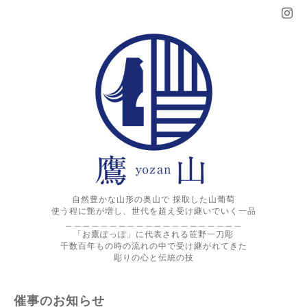
自然豊かな山形の奥山で 採取した山葡萄
使う程に艶が増し、世代を超え受け継いでいく一品
＿＿＿＿＿＿＿＿＿＿＿＿＿＿＿＿＿＿＿＿
「お鷹ぽっぽ」に代表される笹野一刀彫
千数百年もの時の流れの中で受け継がれてきた
彫りの心と伝統の技
催事のお知らせ