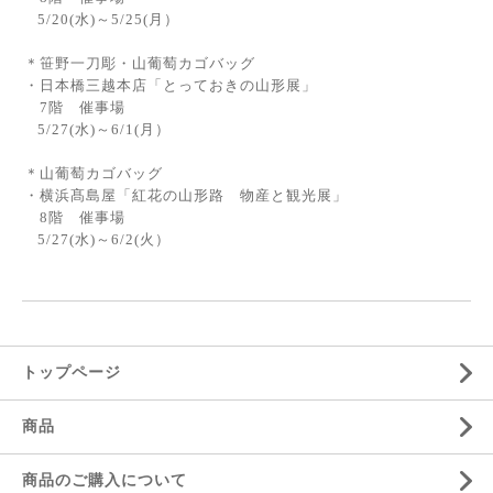
5/20(水)～5/25(月）
＊笹野一刀彫・山葡萄カゴバッグ
・日本橋三越本店「とっておきの山形展」
7階 催事場
5/27(水)～6/1(月）
＊山葡萄カゴバッグ
・横浜髙島屋「紅花の山形路 物産と観光展」
8階 催事場
5/27(水)～6/2(火）
トップページ
商品
商品のご購入について