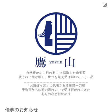
自然豊かな山形の奥山で 採取した山葡萄
使う程に艶が増し、世代を超え受け継いでいく一品
＿＿＿＿＿＿＿＿＿＿＿＿＿＿＿＿＿＿＿＿
「お鷹ぽっぽ」に代表される笹野一刀彫
千数百年もの時の流れの中で受け継がれてきた
彫りの心と伝統の技
催事のお知らせ