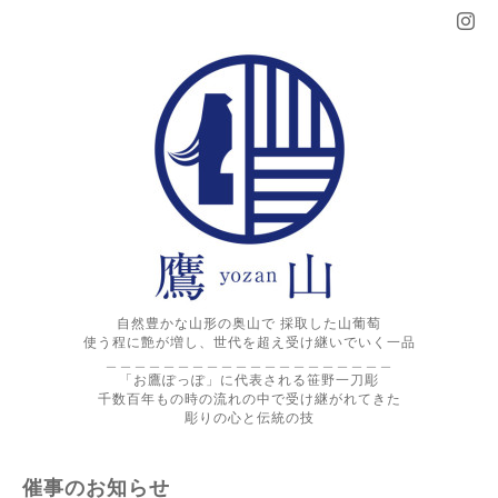
自然豊かな山形の奥山で 採取した山葡萄
使う程に艶が増し、世代を超え受け継いでいく一品
＿＿＿＿＿＿＿＿＿＿＿＿＿＿＿＿＿＿＿＿
「お鷹ぽっぽ」に代表される笹野一刀彫
千数百年もの時の流れの中で受け継がれてきた
彫りの心と伝統の技
催事のお知らせ