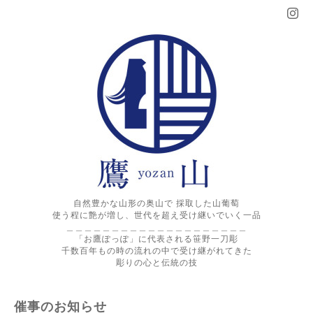
自然豊かな山形の奥山で 採取した山葡萄
使う程に艶が増し、世代を超え受け継いでいく一品
＿＿＿＿＿＿＿＿＿＿＿＿＿＿＿＿＿＿＿＿
「お鷹ぽっぽ」に代表される笹野一刀彫
千数百年もの時の流れの中で受け継がれてきた
彫りの心と伝統の技
催事のお知らせ