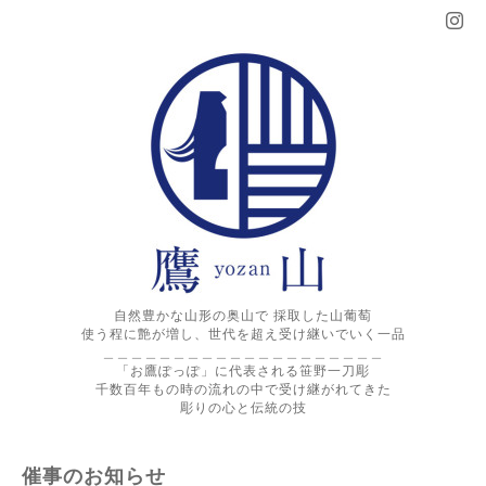
自然豊かな山形の奥山で 採取した山葡萄
使う程に艶が増し、世代を超え受け継いでいく一品
＿＿＿＿＿＿＿＿＿＿＿＿＿＿＿＿＿＿＿＿
「お鷹ぽっぽ」に代表される笹野一刀彫
千数百年もの時の流れの中で受け継がれてきた
彫りの心と伝統の技
催事のお知らせ