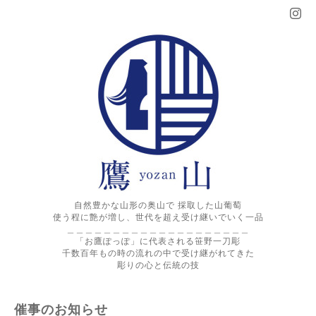
自然豊かな山形の奥山で 採取した山葡萄
使う程に艶が増し、世代を超え受け継いでいく一品
＿＿＿＿＿＿＿＿＿＿＿＿＿＿＿＿＿＿＿＿
「お鷹ぽっぽ」に代表される笹野一刀彫
千数百年もの時の流れの中で受け継がれてきた
彫りの心と伝統の技
催事のお知らせ