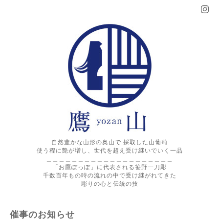
自然豊かな山形の奥山で 採取した山葡萄
使う程に艶が増し、世代を超え受け継いでいく一品
＿＿＿＿＿＿＿＿＿＿＿＿＿＿＿＿＿＿＿＿
「お鷹ぽっぽ」に代表される笹野一刀彫
千数百年もの時の流れの中で受け継がれてきた
彫りの心と伝統の技
催事のお知らせ